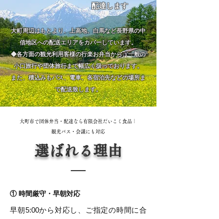
配達します
大町周辺はもとより、上高地、白馬など長野県の中
信地区への配送エリアをカバーしています。
◆各方面の観光利用客様の行楽お弁当から、一般の
小口旅行や団体旅行まで幅広く扱っております。
また、積込みもバス、電車、各宿泊先などの場所ま
で配送致します。
大町市で団体弁当・配達なら有限会社だいこく食品｜
観光バス・会議にも対応
選ばれる理由
​―
① 時間厳守・早朝対応
早朝5:00から対応し、ご指定の時間に合