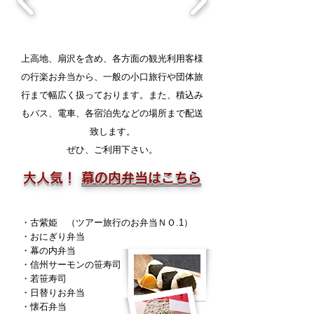
上高地、扇沢を含め、各方面の観光利用客様
の行楽お弁当から、一般の小口旅行や団体旅
行まで幅広く扱っております。また、積込み
もバス、電車、各宿泊先などの場所まで配送
致します。
ぜひ、ご利用下さい。
​大人気！
幕の内弁当はこちら
・古紫姫 （ツアー旅行のお弁当ＮＯ.1）
・おにぎり弁当
・幕の内弁当
・信州サーモンの笹寿司
・若笹寿司
・日替りお弁当
・懐石弁当