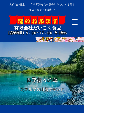
大町市の仕出し・弁当配達なら有限会社だいこく食品｜
団体・観光・企業対応
有限会社だいこく食品
【営業時間】5：00～17：00
年中無休
四季折々の華
北アルプス山麓ブランド